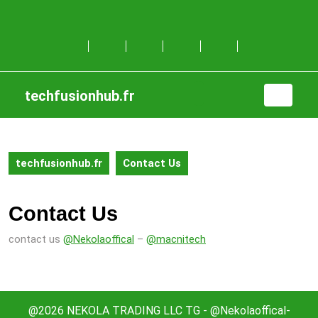
Skip
to
content
Skip
to
content
techfusionhub.fr
Open
Button
techfusionhub.fr
Contact Us
Contact Us
contact us
@Nekolaoffical
–
@macnitech
@2026 NEKOLA TRADING LLC TG - @Nekolaoffical-