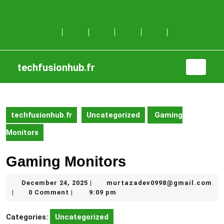
Skip
to
content
Skip
to
content
techfusionhub.fr
Open
Button
techfusionhub.fr
Uncategorized
Gaming
Monitors
Gaming Monitors
December
December 24, 2025
murtazadev0998@gmail.com
|
murtazadev0998@gmail.com
24,
0 Comment
9:09 pm
|
|
2025
Categories:
Uncategorized