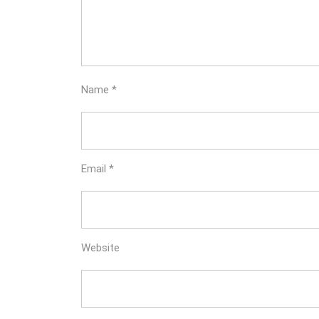
Name
*
Email
*
Website