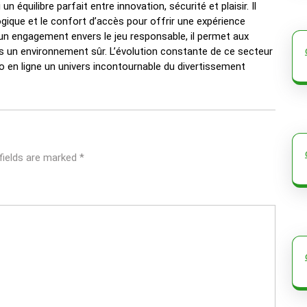
n équilibre parfait entre innovation, sécurité et plaisir. Il
ogique et le confort d’accès pour offrir une expérience
 un engagement envers le jeu responsable, il permet aux
ns un environnement sûr. L’évolution constante de ce secteur
o en ligne un univers incontournable du divertissement
fields are marked
*