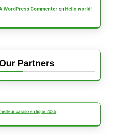
A WordPress Commenter
on
Hello world!
Our Partners
meilleur casino en ligne 2026