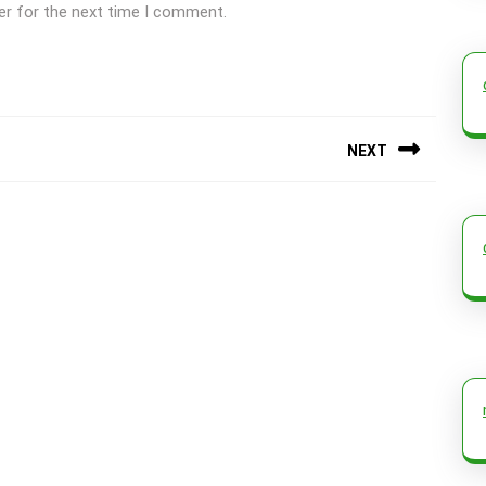
er for the next time I comment.
NEXT
Next
post: