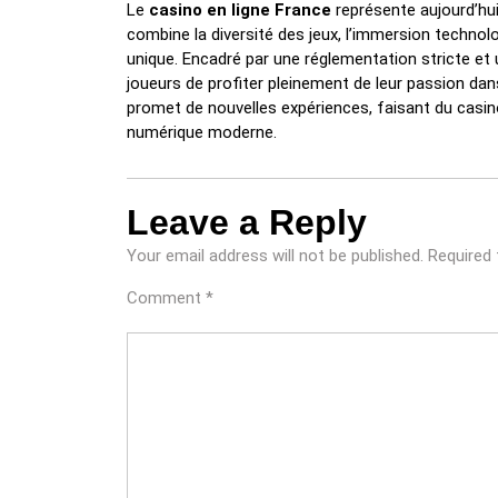
Le
casino en ligne France
représente aujourd’hui u
combine la diversité des jeux, l’immersion technol
unique. Encadré par une réglementation stricte et
joueurs de profiter pleinement de leur passion da
promet de nouvelles expériences, faisant du casin
numérique moderne.
Leave a Reply
Your email address will not be published.
Required 
Comment
*